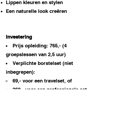
Lippen kleuren en stylen
Een naturelle look creëren
Investering
Prijs opleiding: 765,- (4
groepslessen van 2,5 uur)
Verplichte borstelset (niet
inbegrepen):
69,- voor een travelset, of
360,- voor een professionele set
(16 borstels) + gratis luxe brush
koker
Je kan optioneel ook een basis of
uitgebreid make-up pakket via