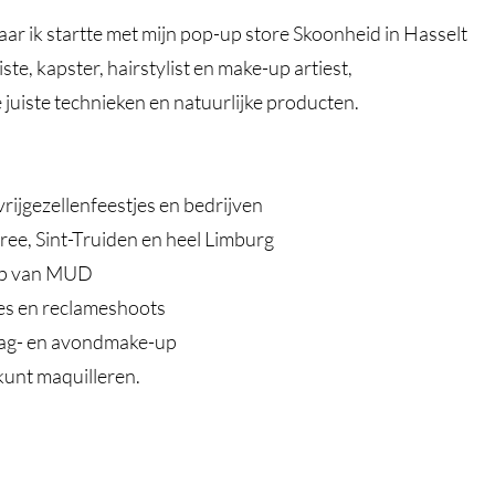
aar ik startte met mijn pop-up store Skoonheid in Hasselt
te, kapster, hairstylist en make-up artiest,
 juiste technieken en natuurlijke producten.
ijgezellenfeestjes en bedrijven
ree, Sint-Truiden en heel Limburg
-up van MUD
es en reclameshoots
 dag- en avondmake-up
 kunt maquilleren.