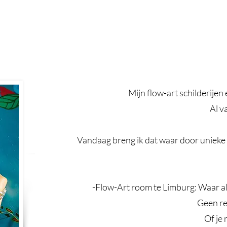
Mijn flow-art schilderijen
Al v
Vandaag breng ik dat waar door unieke k
-Flow-Art room te Limburg: Waar alle
Geen re
Of je 