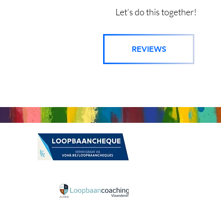
Let’s do this together!
ake-up producten, minerale make-up producten, make-up workshop Herk de Stad, Kunst Hasselt, Kunstwerken Hasselt, Kunst Limburg, aankoop Kunst
REVIEWS