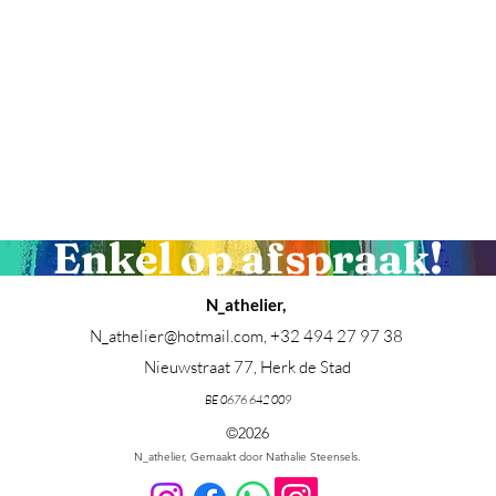
p artiest Hasselt, make-up artiest Herk de stad, makeup Herk de Stad, makeup Limburg, make-up workshop Hasselt, Make-up workshop Limburg, Make-up producten, vegan M
 Hasselt, Kunsttherapie Limburg, Kunsttherapie Herk de Stad
Enkel op afspraak!
N_athelier,
N_athelier@hotmail.com
,
+32 494 27 97 38
Nieuwstraat 77, Herk de Stad
BE 0676 642 009
©2026
N_athelier, Gemaakt door Nathalie Steensels.