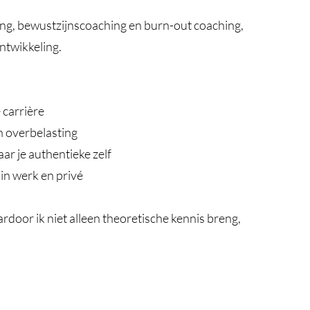
ing, bewustzijnscoaching en burn-out coaching,
ontwikkeling.
 carrière
n overbelasting
ar je authentieke zelf
in werk en privé
rdoor ik niet alleen theoretische kennis breng,