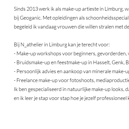
Sinds 2013 werk ik als make-up artieste in Limburg, w
bij Geoganic. Met opleidingen als schoonheidsspecialis
begeleid ik vandaag vrouwen die willen stralen met de
Bij N_athelier in Limburg kan je terecht voor:
- Make-up workshops voor beginners, gevorderden, vr
- Bruidsmake-up en feestmake-up in Hasselt, Genk, B
- Persoonlijk advies en aankoop van minerale make
- Freelance make-up voor fotoshoots, mediaproducti
Ik ben gespecialiseerd in natuurlijke make-up looks,
en ik leer je stap voor stap hoe je jezelf professioneel
athelier in Limburg kan je terecht voor:
- Make-up workshops voor beginners, gevorderden, vrijgezellenfeestjes en bedrijven
- Bruidsmake-up en feestmake-up in Hasselt, Genk, Bree, Sint-Truiden en heel Limburg
- Persoonlijk advies en aankoop van minerale make-up van MUD
- Freelance make-up voor fotoshoots, mediaproducties en reclameshoots
Ik ben gespecialiseerd in natuurlijke make-up looks, dag- en avondmake-up
en ik leer je stap voor stap hoe je jezelf professioneel kunt maquilleren.