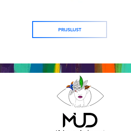
coach Herk de Stad, coaching Limburg, coach Limburg, coach Hasselt, loopbaancoach Hasselt, loopbaancoach Limburg, make-up artiest limburg, make-u
Limburg, Aankoop kunst Hasselt, Kunst Herk de Stad, Kunstwerken, Atelier, kunstenaar Hasselt, kunstenaar Limburg, Belgische kunstenaar, Kunsttherapie
PRIJSLIJST