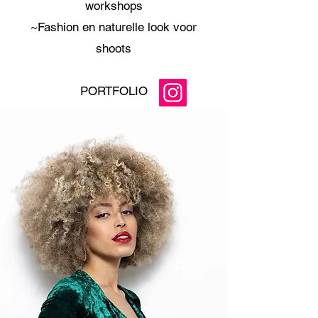
workshops
~Fashion en naturelle look voor
shoots
PORTFOLIO​​​
make-up, make-up workshop limburg, vrijgezellen
activiteit limburg, vrijgezellen activiteit regio Hasselt,
bruids make-up en haar regio hasselt, bruidsmake-up
regio Limburg, minerale make-up, verkoop make-up
producten voor gevoelige huid, make-up MUD verkoop
Limburg, Mud make-up verkoop regio Hasselt, make-up
advies, goede make-up producten, Anke-up artiest regio
hasselt make-up artiest herk de Stad, make-up producten
Herk de Stad, Bruidsmakeup-up Herk de Stad,
festivalpaleis-up Herk de Stad, make-up artiest voor
shoots regio hasselt, make-up artiest voor schoot regio
Limburg, TV make-up artiest, Make-up artiest voor
commercials regio Limburg, Make-up workshops grote
groepen regio Hasselt, make-up workshop grote groepen
regio Limburg, Make-up workshops regio Diest, make-up
producten voor gevoelige huid, make-up voor feest,