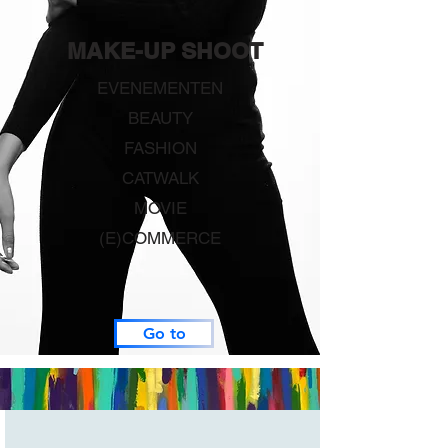
MAKE-UP SHOOT
​EVENEMENTEN
BEAUTY
FASHION
CATWALK
MOVIE
(E)COMMERCE
Go to