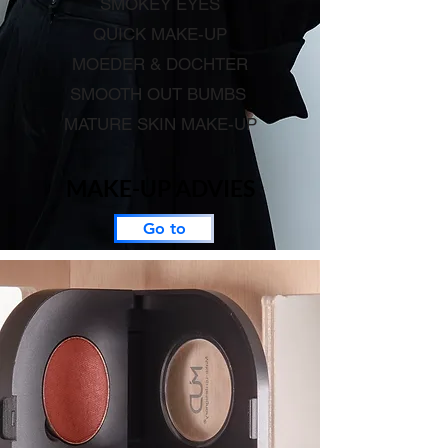
SMOKEY EYES
QUICK MAKE-UP
MOEDER & DOCHTER
SMOOTH OUT BUMBS
MATURE SKIN MAKE-UP
MAKE-UP ADVIES
Go to