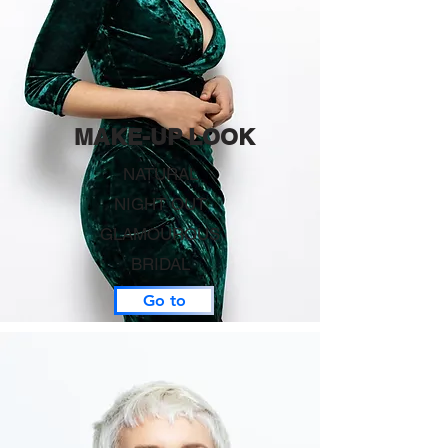
make-up voor bruid en bruidsmeisjes, make-up voor
festivals, make-up lessen regio Hasselt, make-up lessen
regio Limburg, Make-up lessen regio Diest, Make-up kit
laten samenstellen, Vriendinnen activiteit regio hasselt,
vriendinnen activiteit regio Limburg, Vriendinnen activiteit
regio DIest.
MAKE-UP LOOK
​NATURAL
NIGHT OUT
GLAMOUROUS
BRIDAL
Go to