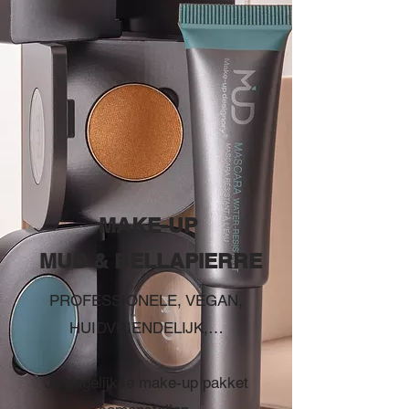
MAKE-UP
MUD & BELLAPIERRE
PROFESSIONELE, VEGAN,
HUIDVRIENDELIJK,…
Je dagelijkse make-up pakket