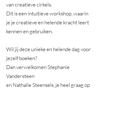
van creatieve cirkels.
Dit is een intuïtieve workshop, waarin
je je creatieve en helende kracht leert
kennen en gebruiken.
Wil jij deze unieke en helende dag voor
jezelf boeken?
Dan verwelkomen Stephanie
Vandersteen
en Nathalie Steensels, je heel graag op
één van de
Selfcare retrait datums bij N_athelier.
Boeken